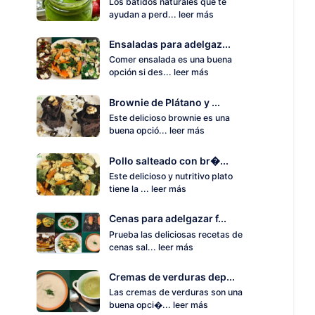
Los batidos naturales que te
ayudan a perd...
leer más
Ensaladas para adelgaz...
Comer ensalada es una buena
opción si des...
leer más
Brownie de Plátano y ...
Este delicioso brownie es una
buena opció...
leer más
Pollo salteado con br�...
Este delicioso y nutritivo plato
tiene la ...
leer más
Cenas para adelgazar f...
Prueba las deliciosas recetas de
cenas sal...
leer más
Cremas de verduras dep...
Las cremas de verduras son una
buena opci�...
leer más