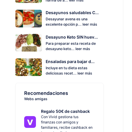
harina de a...
leer más
Desayunos saludables C...
Desayunar avena es una
excelente opción p...
leer más
Desayuno Keto SIN huev...
Para preparar esta receta de
desayuno keto...
leer más
Ensaladas para bajar d...
Incluye en tu dieta estas
deliciosas recet...
leer más
Recomendaciones
Webs amigas
Regalo 50€ de cashback
Con Vivid gestiona tus
finanzas con amigos y
familiares, recibe cashback en