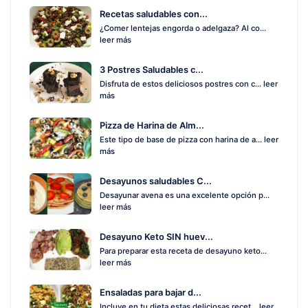
Recetas saludables con...
¿Comer lentejas engorda o adelgaza? Al co...
leer más
3 Postres Saludables c...
Disfruta de estos deliciosos postres con c...
leer
más
Pizza de Harina de Alm...
Este tipo de base de pizza con harina de a...
leer
más
Desayunos saludables C...
Desayunar avena es una excelente opción p...
leer más
Desayuno Keto SIN huev...
Para preparar esta receta de desayuno keto...
leer más
Ensaladas para bajar d...
Incluye en tu dieta estas deliciosas recet...
leer