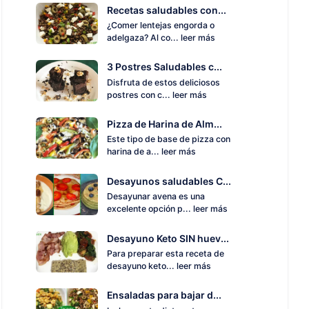
Recetas saludables con...
¿Comer lentejas engorda o
adelgaza? Al co...
leer más
3 Postres Saludables c...
Disfruta de estos deliciosos
postres con c...
leer más
Pizza de Harina de Alm...
Este tipo de base de pizza con
harina de a...
leer más
Desayunos saludables C...
Desayunar avena es una
excelente opción p...
leer más
Desayuno Keto SIN huev...
Para preparar esta receta de
desayuno keto...
leer más
Ensaladas para bajar d...