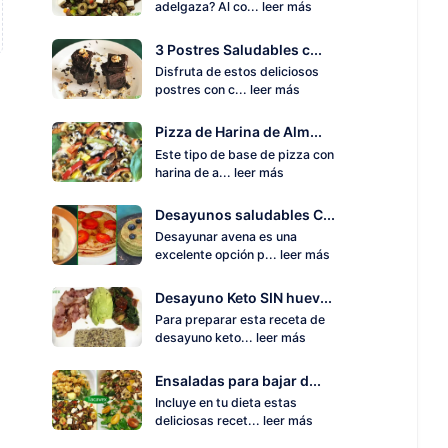
adelgaza? Al co...
leer más
3 Postres Saludables c...
Disfruta de estos deliciosos
postres con c...
leer más
Pizza de Harina de Alm...
Este tipo de base de pizza con
harina de a...
leer más
Desayunos saludables C...
Desayunar avena es una
excelente opción p...
leer más
Desayuno Keto SIN huev...
Para preparar esta receta de
desayuno keto...
leer más
Ensaladas para bajar d...
Incluye en tu dieta estas
deliciosas recet...
leer más