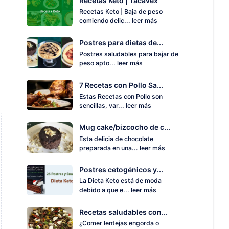
Recetas Keto | Tacavex
Recetas Keto | Baja de peso
comiendo delic...
leer más
Postres para dietas de...
Postres saludables para bajar de
peso apto...
leer más
7 Recetas con Pollo Sa...
Estas Recetas con Pollo son
sencillas, var...
leer más
Mug cake/bizcocho de c...
Esta delicia de chocolate
preparada en una...
leer más
Postres cetogénicos y...
La Dieta Keto está de moda
debido a que e...
leer más
Recetas saludables con...
¿Comer lentejas engorda o