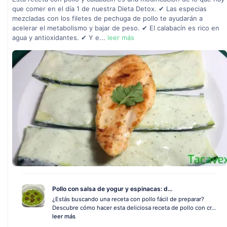
que comer en el día 1 de nuestra Dieta Detox. ✔ Las especias
mezcladas con los filetes de pechuga de pollo te ayudarán a
acelerar el metabolismo y bajar de peso. ✔ El calabacín es rico en
agua y antioxidantes. ✔ Y e...
leer más
Pollo con salsa de yogur y espinacas: d...
¿Estás buscando una receta con pollo fácil de preparar?
Descubre cómo hacer esta deliciosa receta de pollo con cr...
leer más