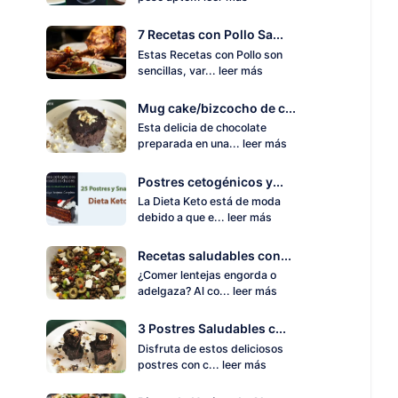
7 Recetas con Pollo Sa...
Estas Recetas con Pollo son
sencillas, var...
leer más
Mug cake/bizcocho de c...
Esta delicia de chocolate
preparada en una...
leer más
Postres cetogénicos y...
La Dieta Keto está de moda
debido a que e...
leer más
Recetas saludables con...
¿Comer lentejas engorda o
adelgaza? Al co...
leer más
3 Postres Saludables c...
Disfruta de estos deliciosos
postres con c...
leer más