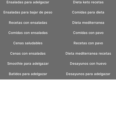
Ensaladas para adelgazar
Dieta keto recetas
Ensaladas para bajar de peso
Comidas para dieta
Recetas con ensaladas
Dieta mediterranea
Comidas con ensaladas
Comidas con pavo
Cenas saludables
Recetas con pavo
Cenas con ensaladas
Dieta mediterranea recetas
Smoothie para adelgazar
Desayunos con huevo
Batidos para adelgazar
Desayunos para adelgazar
Batidos verdes
Recetas pan casero
Pan casero saludable
Helados caseros
Pan sin amasar
Helados sin azucar
Recetas para fin de semana
Postres con helados