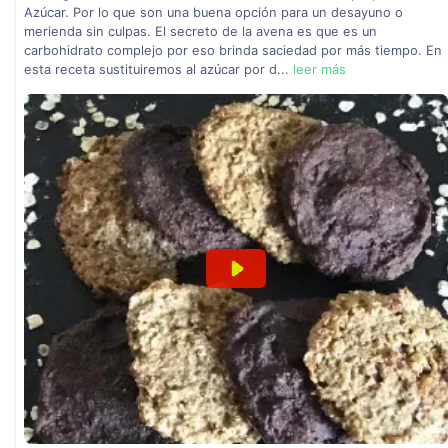
Azúcar. Por lo que son una buena opción para un desayuno o
merienda sin culpas. El secreto de la avena es que es un
carbohidrato complejo por eso brinda saciedad por más tiempo. En
esta receta sustituiremos al azúcar por d...
leer más