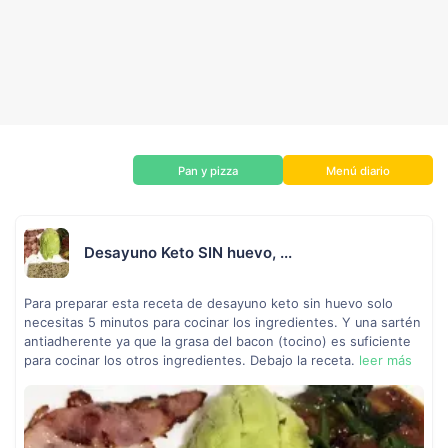
Pan y pizza
Menú diario
Desayuno Keto SIN huevo, ...
Para preparar esta receta de desayuno keto sin huevo solo
necesitas 5 minutos para cocinar los ingredientes. Y una sartén
antiadherente ya que la grasa del bacon (tocino) es suficiente
para cocinar los otros ingredientes. Debajo la receta.
leer más