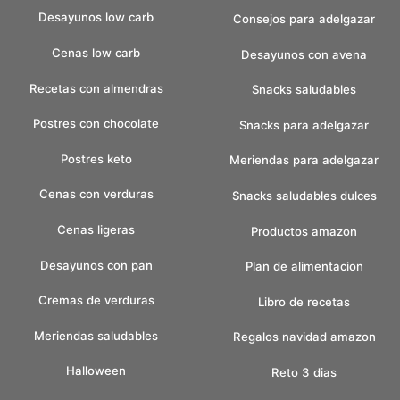
Desayunos low carb
Consejos para adelgazar
Cenas low carb
Desayunos con avena
Recetas con almendras
Snacks saludables
Postres con chocolate
Snacks para adelgazar
Postres keto
Meriendas para adelgazar
Cenas con verduras
Snacks saludables dulces
Cenas ligeras
Productos amazon
Desayunos con pan
Plan de alimentacion
Cremas de verduras
Libro de recetas
Meriendas saludables
Regalos navidad amazon
Halloween
Reto 3 dias