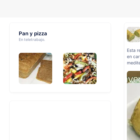
Pan y pizza
En teletrabajo.
Esta r
en car
medit