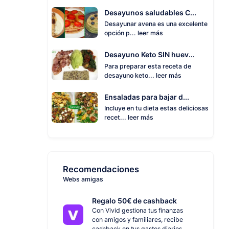
Desayunos saludables C...
Desayunar avena es una excelente
opción p...
leer más
Desayuno Keto SIN huev...
Para preparar esta receta de
desayuno keto...
leer más
Ensaladas para bajar d...
Incluye en tu dieta estas deliciosas
recet...
leer más
Recomendaciones
Webs amigas
Regalo 50€ de cashback
Con Vivid gestiona tus finanzas
con amigos y familiares, recibe
cashback en tus gastos diarios.