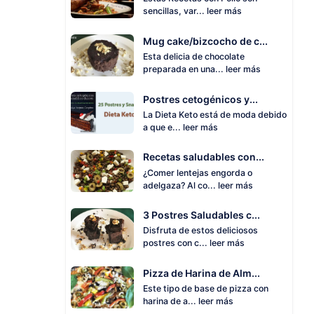
sencillas, var...
leer más
Mug cake/bizcocho de c...
Esta delicia de chocolate
preparada en una...
leer más
Postres cetogénicos y...
La Dieta Keto está de moda debido
a que e...
leer más
Recetas saludables con...
¿Comer lentejas engorda o
adelgaza? Al co...
leer más
3 Postres Saludables c...
Disfruta de estos deliciosos
postres con c...
leer más
Pizza de Harina de Alm...
Este tipo de base de pizza con
harina de a...
leer más