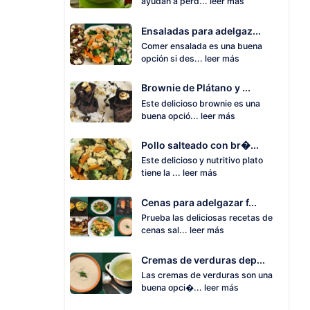
ayudan a perd...
leer más
Ensaladas para adelgaz...
Comer ensalada es una buena
opción si des...
leer más
Brownie de Plátano y ...
Este delicioso brownie es una
buena opció...
leer más
Pollo salteado con br�...
Este delicioso y nutritivo plato
tiene la ...
leer más
Cenas para adelgazar f...
Prueba las deliciosas recetas de
cenas sal...
leer más
Cremas de verduras dep...
Las cremas de verduras son una
buena opci�...
leer más