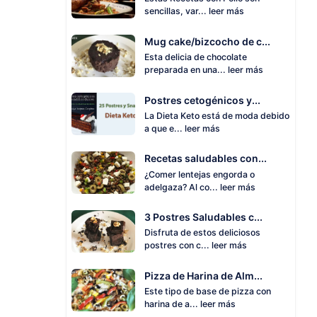
sencillas, var...
leer más
Mug cake/bizcocho de c...
Esta delicia de chocolate
preparada en una...
leer más
Postres cetogénicos y...
La Dieta Keto está de moda debido
a que e...
leer más
Recetas saludables con...
¿Comer lentejas engorda o
adelgaza? Al co...
leer más
3 Postres Saludables c...
Disfruta de estos deliciosos
postres con c...
leer más
Pizza de Harina de Alm...
Este tipo de base de pizza con
harina de a...
leer más