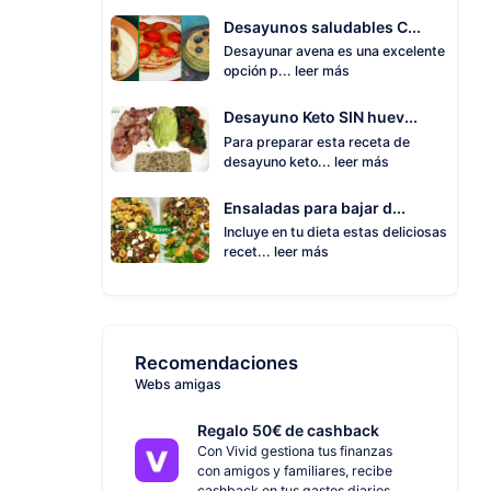
Desayunos saludables C...
Desayunar avena es una excelente
opción p...
leer más
Desayuno Keto SIN huev...
Para preparar esta receta de
desayuno keto...
leer más
Ensaladas para bajar d...
Incluye en tu dieta estas deliciosas
recet...
leer más
Recomendaciones
Webs amigas
Regalo 50€ de cashback
Con Vivid gestiona tus finanzas
con amigos y familiares, recibe
cashback en tus gastos diarios.