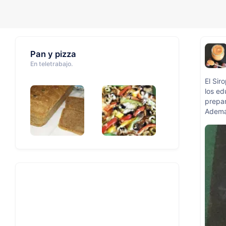
Pan y pizza
En teletrabajo.
El Sir
los ed
prepar
Además