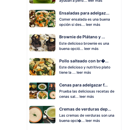
ayudan a perd...
leer más
Ensaladas para adelgaz...
Comer ensalada es una buena
opción si des...
leer más
Brownie de Plátano y ...
Este delicioso brownie es una
buena opció...
leer más
Pollo salteado con br�...
Este delicioso y nutritivo plato
tiene la ...
leer más
Cenas para adelgazar f...
Prueba las deliciosas recetas de
cenas sal...
leer más
Cremas de verduras dep...
Las cremas de verduras son una
buena opci�...
leer más