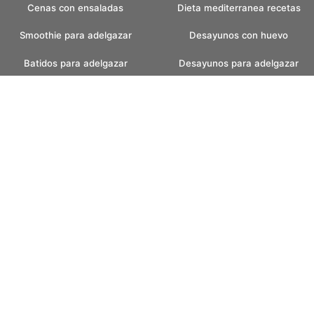
Cenas con ensaladas
Dieta mediterranea recetas
Smoothie para adelgazar
Desayunos con huevo
Batidos para adelgazar
Desayunos para adelgazar
Batidos verdes
Recetas pan casero
Pan casero saludable
Helados caseros
Pan sin amasar
Helados sin azucar
Recetas para fin de semana
Postres con helados
faciles
Postres con frutas
Desayunos bajos en
carbohidratos
Recetas con champinones
Desayunos low carb
Consejos para adelgazar
Cenas low carb
Desayunos con avena
Recetas con almendras
Snacks saludables