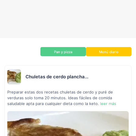
Pan y pizza
Menú diario
Chuletas de cerdo plancha...
Preparar estas dos recetas chuletas de cerdo y puré de
verduras solo toma 20 minutos. Ideas fáciles de comida
saludable apta para cualquier dieta como la keto.
leer más