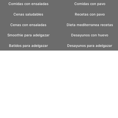
Comidas con ensaladas
Comidas con pavo
Cenas saludables
Recetas con pavo
Cenas con ensaladas
Dieta mediterranea recetas
Smoothie para adelgazar
Desayunos con huevo
Batidos para adelgazar
Desayunos para adelgazar
Batidos verdes
Recetas pan casero
Pan casero saludable
Helados caseros
Pan sin amasar
Helados sin azucar
Recetas para fin de semana
Postres con helados
faciles
Postres con frutas
Desayunos bajos en
carbohidratos
Recetas con champinones