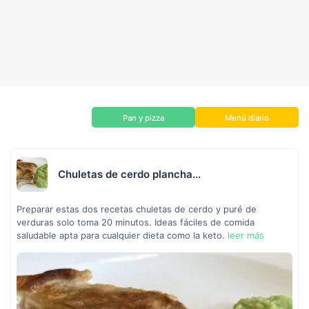
Pan y pizza
Menú diario
Chuletas de cerdo plancha...
Preparar estas dos recetas chuletas de cerdo y puré de
verduras solo toma 20 minutos. Ideas fáciles de comida
saludable apta para cualquier dieta como la keto.
leer más