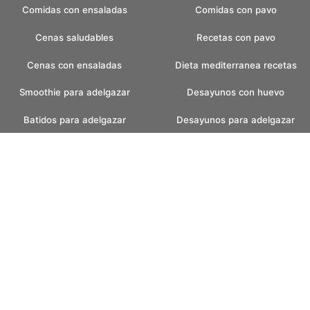
Comidas con ensaladas
Comidas con pavo
Cenas saludables
Recetas con pavo
Cenas con ensaladas
Dieta mediterranea recetas
Smoothie para adelgazar
Desayunos con huevo
Batidos para adelgazar
Desayunos para adelgazar
Batidos verdes
Recetas pan casero
Pan casero saludable
Helados caseros
Pan sin amasar
Helados sin azucar
Recetas para fin de semana
Postres con helados
faciles
Postres con frutas
Desayunos bajos en
carbohidratos
Recetas con champinones