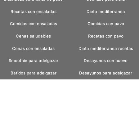
Recetas con ensaladas
Dieta mediterranea
Comidas con ensaladas
Comidas con pavo
Cenas saludables
Recetas con pavo
Cenas con ensaladas
Dieta mediterranea recetas
Smoothie para adelgazar
Desayunos con huevo
Batidos para adelgazar
Desayunos para adelgazar
Batidos verdes
Recetas pan casero
Pan casero saludable
Helados caseros
Pan sin amasar
Helados sin azucar
Recetas para fin de semana
Postres con helados
faciles
Postres con frutas