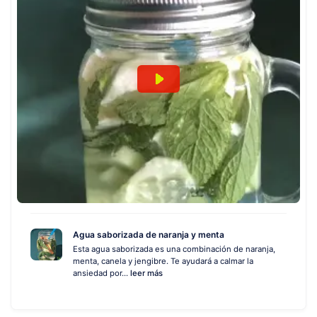
Agua saborizada de naranja y menta
Esta agua saborizada es una combinación de naranja,
menta, canela y jengibre. Te ayudará a calmar la
ansiedad por...
leer más