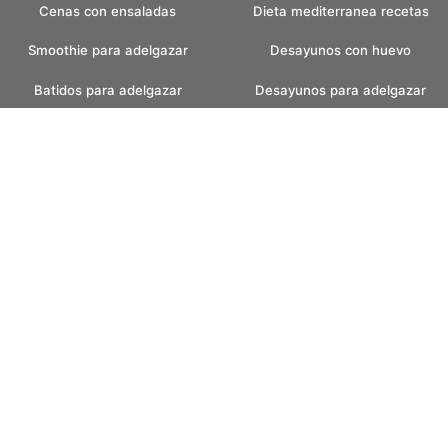
Cenas con ensaladas
Dieta mediterranea recetas
Smoothie para adelgazar
Desayunos con huevo
Batidos para adelgazar
Desayunos para adelgazar
Batidos verdes
Recetas pan casero
Pan casero saludable
Helados caseros
Pan sin amasar
Helados sin azucar
Recetas para fin de semana
Postres con helados
faciles
Postres con frutas
Desayunos bajos en
carbohidratos
Recetas con champinones
Desayunos low carb
Consejos para adelgazar
Cenas low carb
Desayunos con avena
Recetas con almendras
Snacks saludables