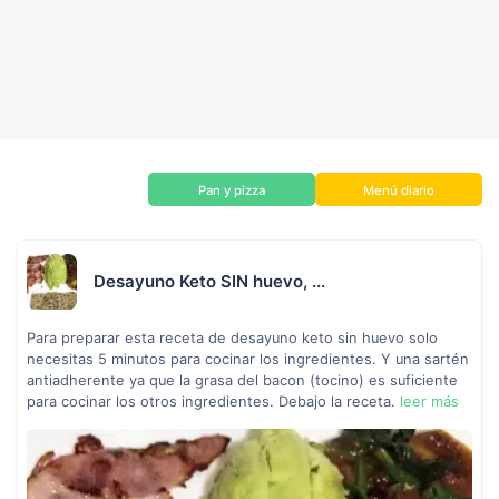
Pan y pizza
Menú diario
Desayuno Keto SIN huevo, ...
Para preparar esta receta de desayuno keto sin huevo solo
necesitas 5 minutos para cocinar los ingredientes. Y una sartén
antiadherente ya que la grasa del bacon (tocino) es suficiente
para cocinar los otros ingredientes. Debajo la receta.
leer más