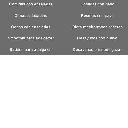
Comidas con ensaladas
Comidas con pavo
Cenas saludables
Recetas con pavo
Cenas con ensaladas
Dieta mediterranea recetas
Smoothie para adelgazar
Desayunos con huevo
Batidos para adelgazar
Desayunos para adelgazar
Batidos verdes
Recetas pan casero
Pan casero saludable
Helados caseros
Pan sin amasar
Helados sin azucar
Recetas para fin de semana
Postres con helados
faciles
Postres con frutas
Desayunos bajos en
carbohidratos
Recetas con champinones