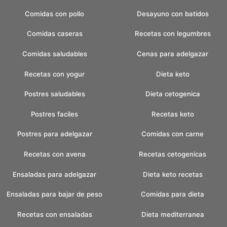
Comidas con pollo
Desayuno con batidos
Comidas caseras
Recetas con legumbres
Comidas saludables
Cenas para adelgazar
Recetas con yogur
Dieta keto
Postres saludables
Dieta cetogenica
Postres faciles
Recetas keto
Postres para adelgazar
Comidas con carne
Recetas con avena
Recetas cetogenicas
Ensaladas para adelgazar
Dieta keto recetas
Ensaladas para bajar de peso
Comidas para dieta
Recetas con ensaladas
Dieta mediterranea