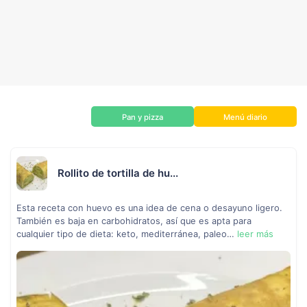
Pan y pizza
Menú diario
Rollito de tortilla de hu...
Esta receta con huevo es una idea de cena o desayuno ligero.
También es baja en carbohidratos, así que es apta para
cualquier tipo de dieta: keto, mediterránea, paleo…
leer más