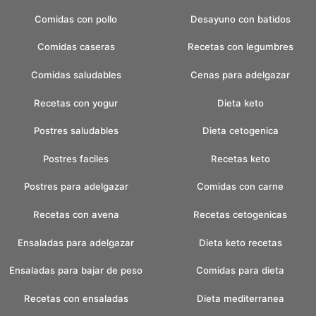
Comidas con pollo
Desayuno con batidos
Comidas caseras
Recetas con legumbres
Comidas saludables
Cenas para adelgazar
Recetas con yogur
Dieta keto
Postres saludables
Dieta cetogenica
Postres faciles
Recetas keto
Postres para adelgazar
Comidas con carne
Recetas con avena
Recetas cetogenicas
Ensaladas para adelgazar
Dieta keto recetas
Ensaladas para bajar de peso
Comidas para dieta
Recetas con ensaladas
Dieta mediterranea