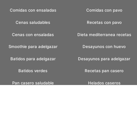
Comidas con ensaladas
Comidas con pavo
Cenas saludables
Recetas con pavo
Cenas con ensaladas
Dieta mediterranea recetas
Smoothie para adelgazar
Desayunos con huevo
Batidos para adelgazar
Desayunos para adelgazar
Batidos verdes
Recetas pan casero
Pan casero saludable
Helados caseros
Pan sin amasar
Helados sin azucar
Recetas para fin de semana
Postres con helados
faciles
Postres con frutas
Desayunos bajos en
carbohidratos
Recetas con champinones