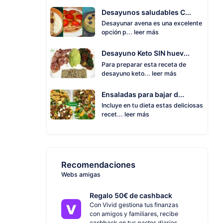
Desayunos saludables C...
Desayunar avena es una excelente
opción p...
leer más
Desayuno Keto SIN huev...
Para preparar esta receta de
desayuno keto...
leer más
Ensaladas para bajar d...
Incluye en tu dieta estas deliciosas
recet...
leer más
Recomendaciones
Webs amigas
Regalo 50€ de cashback
Con Vivid gestiona tus finanzas
con amigos y familiares, recibe
cashback en tus gastos diarios.