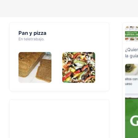
Pan y pizza
En teletrabajo.
¿Quier
la guí