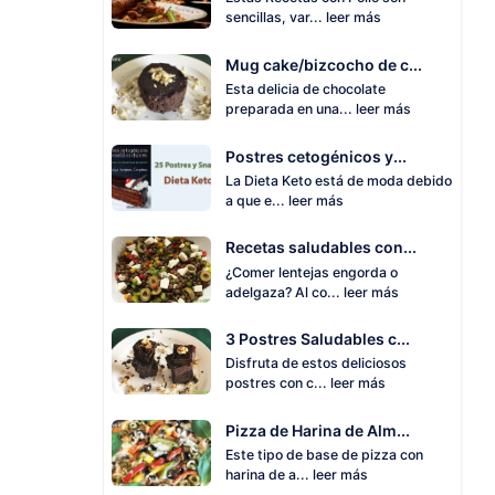
sencillas, var...
leer más
Mug cake/bizcocho de c...
Esta delicia de chocolate
preparada en una...
leer más
Postres cetogénicos y...
La Dieta Keto está de moda debido
a que e...
leer más
Recetas saludables con...
¿Comer lentejas engorda o
adelgaza? Al co...
leer más
3 Postres Saludables c...
Disfruta de estos deliciosos
postres con c...
leer más
Pizza de Harina de Alm...
Este tipo de base de pizza con
harina de a...
leer más