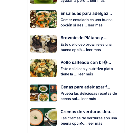
ayudan a perd...
leer más
Ensaladas para adelgaz...
Comer ensalada es una buena
opción si des...
leer más
Brownie de Plátano y ...
Este delicioso brownie es una
buena opció...
leer más
Pollo salteado con br�...
Este delicioso y nutritivo plato
tiene la ...
leer más
Cenas para adelgazar f...
Prueba las deliciosas recetas de
cenas sal...
leer más
Cremas de verduras dep...
Las cremas de verduras son una
buena opci�...
leer más