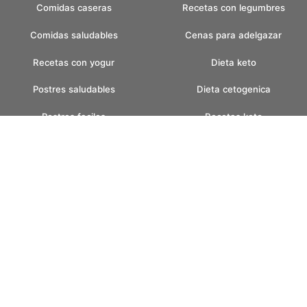
Comidas caseras
Recetas con legumbres
Comidas saludables
Cenas para adelgazar
Recetas con yogur
Dieta keto
Postres saludables
Dieta cetogenica
Postres faciles
Recetas keto
Postres para adelgazar
Comidas con carne
Recetas con avena
Recetas cetogenicas
Ensaladas para adelgazar
Dieta keto recetas
Ensaladas para bajar de peso
Comidas para dieta
Recetas con ensaladas
Dieta mediterranea
Comidas con ensaladas
Comidas con pavo
Cenas saludables
Recetas con pavo