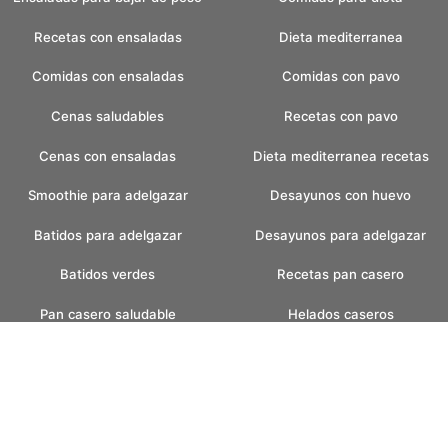
Recetas con ensaladas
Dieta mediterranea
Comidas con ensaladas
Comidas con pavo
Cenas saludables
Recetas con pavo
Cenas con ensaladas
Dieta mediterranea recetas
Smoothie para adelgazar
Desayunos con huevo
Batidos para adelgazar
Desayunos para adelgazar
Batidos verdes
Recetas pan casero
Pan casero saludable
Helados caseros
Pan sin amasar
Helados sin azucar
Recetas para fin de semana
Postres con helados
faciles
Postres con frutas