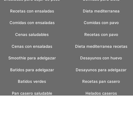
Recetas con ensaladas
Dieta mediterranea
Comidas con ensaladas
Comidas con pavo
Cenas saludables
Recetas con pavo
Cenas con ensaladas
Dieta mediterranea recetas
Smoothie para adelgazar
Desayunos con huevo
Batidos para adelgazar
Desayunos para adelgazar
Batidos verdes
Recetas pan casero
Pan casero saludable
Helados caseros
Pan sin amasar
Helados sin azucar
Recetas para fin de semana
Postres con helados
faciles
Postres con frutas