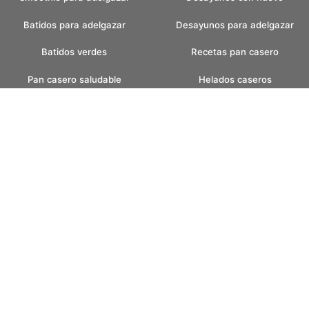
Batidos para adelgazar
Desayunos para adelgazar
Batidos verdes
Recetas pan casero
Pan casero saludable
Helados caseros
Pan sin amasar
Helados sin azucar
Recetas para fin de semana
Postres con helados
faciles
Postres con frutas
Desayunos bajos en
carbohidratos
Recetas con champinones
Desayunos low carb
Consejos para adelgazar
Cenas low carb
Desayunos con avena
Recetas con almendras
Snacks saludables
Postres con chocolate
Snacks para adelgazar