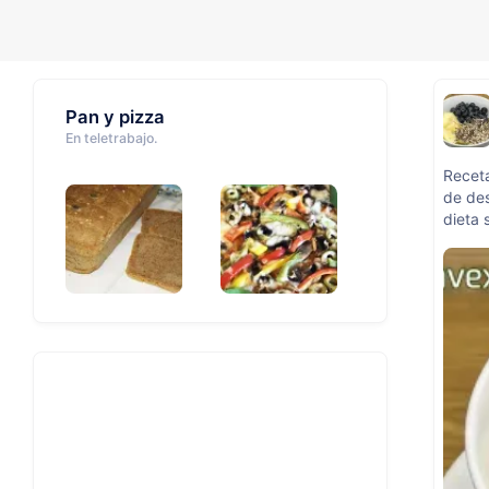
Pan y pizza
En teletrabajo.
Receta
de de
dieta 