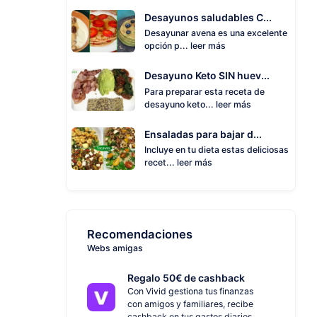
Desayunos saludables C...
Desayunar avena es una excelente
opción p...
leer más
Desayuno Keto SIN huev...
Para preparar esta receta de
desayuno keto...
leer más
Ensaladas para bajar d...
Incluye en tu dieta estas deliciosas
recet...
leer más
Recomendaciones
Webs amigas
Regalo 50€ de cashback
Con Vivid gestiona tus finanzas
con amigos y familiares, recibe
cashback en tus gastos diarios.