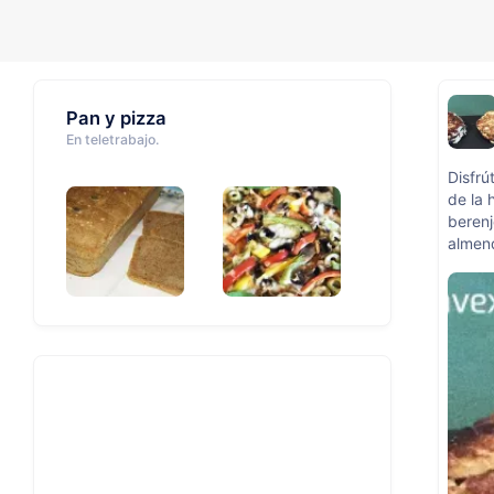
Pan y pizza
En teletrabajo.
Disfrú
de la
berenj
almen