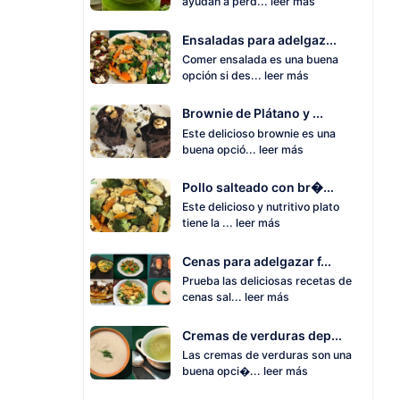
ayudan a perd...
leer más
Ensaladas para adelgaz...
Comer ensalada es una buena
opción si des...
leer más
Brownie de Plátano y ...
Este delicioso brownie es una
buena opció...
leer más
Pollo salteado con br�...
Este delicioso y nutritivo plato
tiene la ...
leer más
Cenas para adelgazar f...
Prueba las deliciosas recetas de
cenas sal...
leer más
Cremas de verduras dep...
Las cremas de verduras son una
buena opci�...
leer más