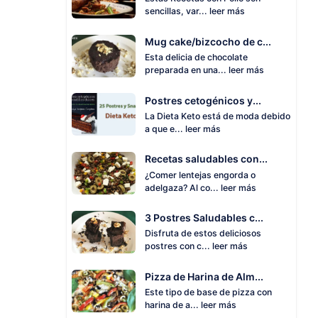
sencillas, var...
leer más
Mug cake/bizcocho de c...
Esta delicia de chocolate
preparada en una...
leer más
Postres cetogénicos y...
La Dieta Keto está de moda debido
a que e...
leer más
Recetas saludables con...
¿Comer lentejas engorda o
adelgaza? Al co...
leer más
3 Postres Saludables c...
Disfruta de estos deliciosos
postres con c...
leer más
Pizza de Harina de Alm...
Este tipo de base de pizza con
harina de a...
leer más