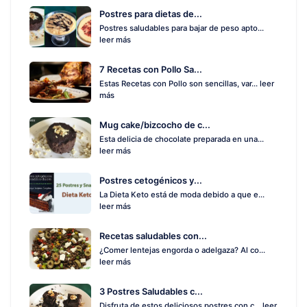
Postres para dietas de...
Postres saludables para bajar de peso apto...
leer más
7 Recetas con Pollo Sa...
Estas Recetas con Pollo son sencillas, var...
leer
más
Mug cake/bizcocho de c...
Esta delicia de chocolate preparada en una...
leer más
Postres cetogénicos y...
La Dieta Keto está de moda debido a que e...
leer más
Recetas saludables con...
¿Comer lentejas engorda o adelgaza? Al co...
leer más
3 Postres Saludables c...
Disfruta de estos deliciosos postres con c...
leer