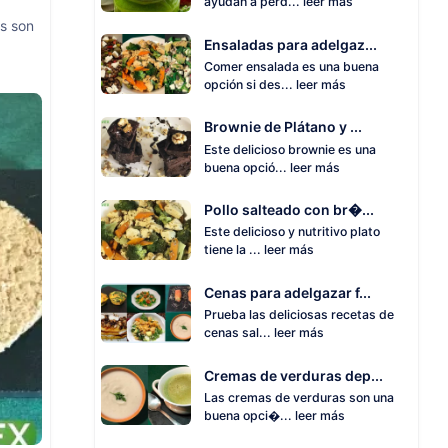
ayudan a perd...
leer más
as son
Ensaladas para adelgaz...
Comer ensalada es una buena
opción si des...
leer más
Brownie de Plátano y ...
Este delicioso brownie es una
buena opció...
leer más
Pollo salteado con br�...
Este delicioso y nutritivo plato
tiene la ...
leer más
Cenas para adelgazar f...
Prueba las deliciosas recetas de
cenas sal...
leer más
Cremas de verduras dep...
Las cremas de verduras son una
buena opci�...
leer más