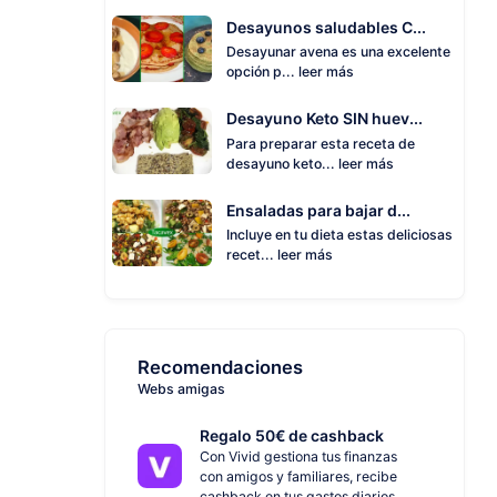
Desayunos saludables C...
Desayunar avena es una excelente
opción p...
leer más
Desayuno Keto SIN huev...
Para preparar esta receta de
desayuno keto...
leer más
Ensaladas para bajar d...
Incluye en tu dieta estas deliciosas
recet...
leer más
Recomendaciones
Webs amigas
Regalo 50€ de cashback
Con Vivid gestiona tus finanzas
con amigos y familiares, recibe
cashback en tus gastos diarios.