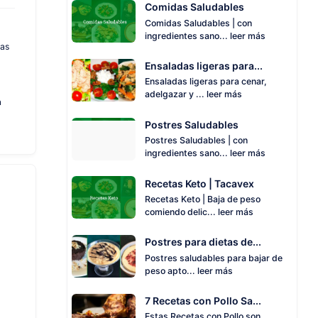
Comidas Saludables
Comidas Saludables | con
ingredientes sano...
leer más
tas
Ensaladas ligeras para...
Ensaladas ligeras para cenar,
adelgazar y ...
leer más
a
Postres Saludables
Postres Saludables | con
ingredientes sano...
leer más
Recetas Keto | Tacavex
Recetas Keto | Baja de peso
comiendo delic...
leer más
Postres para dietas de...
Postres saludables para bajar de
peso apto...
leer más
7 Recetas con Pollo Sa...
Estas Recetas con Pollo son