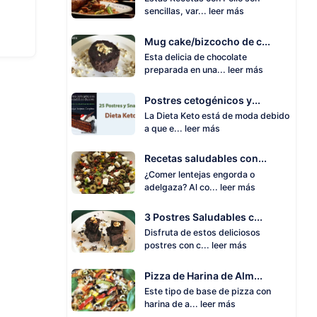
sencillas, var...
leer más
Mug cake/bizcocho de c...
Esta delicia de chocolate
preparada en una...
leer más
Postres cetogénicos y...
La Dieta Keto está de moda debido
a que e...
leer más
Recetas saludables con...
¿Comer lentejas engorda o
adelgaza? Al co...
leer más
3 Postres Saludables c...
Disfruta de estos deliciosos
postres con c...
leer más
Pizza de Harina de Alm...
Este tipo de base de pizza con
harina de a...
leer más