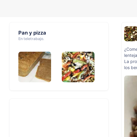
Pan y pizza
En teletrabajo.
¿Comer
lentej
La pro
los be