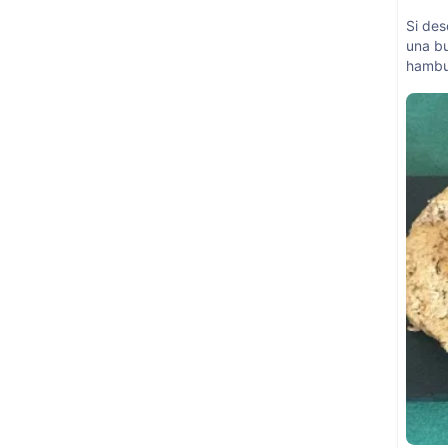
Si des
una b
hambu