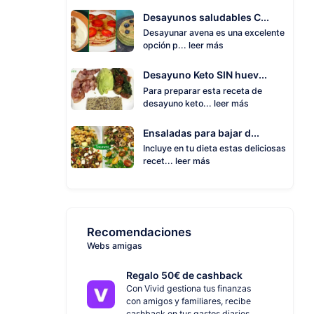
Desayunos saludables C...
Desayunar avena es una excelente
opción p...
leer más
Desayuno Keto SIN huev...
Para preparar esta receta de
desayuno keto...
leer más
Ensaladas para bajar d...
Incluye en tu dieta estas deliciosas
recet...
leer más
Recomendaciones
Webs amigas
Regalo 50€ de cashback
Con Vivid gestiona tus finanzas
con amigos y familiares, recibe
cashback en tus gastos diarios.