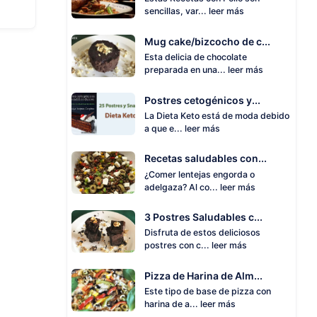
sencillas, var...
leer más
Mug cake/bizcocho de c...
Esta delicia de chocolate
preparada en una...
leer más
Postres cetogénicos y...
La Dieta Keto está de moda debido
a que e...
leer más
Recetas saludables con...
¿Comer lentejas engorda o
adelgaza? Al co...
leer más
3 Postres Saludables c...
Disfruta de estos deliciosos
postres con c...
leer más
Pizza de Harina de Alm...
Este tipo de base de pizza con
harina de a...
leer más