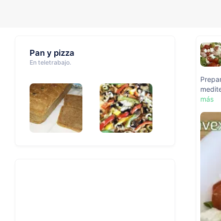
Pan y pizza
En teletrabajo.
Prepar
medite
más