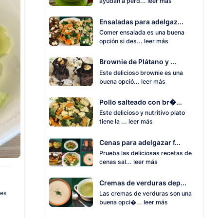
ayudan a perd...
leer más
Ensaladas para adelgaz...
Comer ensalada es una buena
opción si des...
leer más
Brownie de Plátano y ...
Este delicioso brownie es una
buena opció...
leer más
Pollo salteado con br�...
Este delicioso y nutritivo plato
tiene la ...
leer más
Cenas para adelgazar f...
Prueba las deliciosas recetas de
cenas sal...
leer más
Cremas de verduras dep...
 es
Las cremas de verduras son una
buena opci�...
leer más