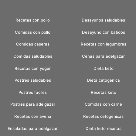
Recetas con pollo
Desayunos saludables
Comidas con pollo
Desayuno con batidos
Comidas caseras
Recetas con legumbres
Comidas saludables
Cenas para adelgazar
Recetas con yogur
Dieta keto
Postres saludables
Dieta cetogenica
Postres faciles
Recetas keto
Postres para adelgazar
Comidas con carne
Recetas con avena
Recetas cetogenicas
Ensaladas para adelgazar
Dieta keto recetas