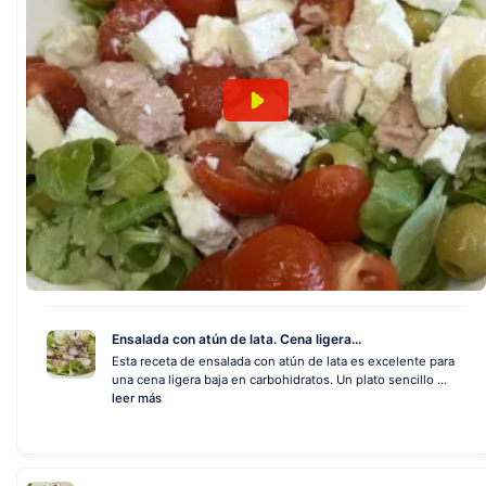
Ensalada con atún de lata. Cena ligera...
Esta receta de ensalada con atún de lata es excelente para
una cena ligera baja en carbohidratos. Un plato sencillo ...
leer más