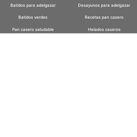
Batidos para adelgazar
Desayunos para adelgazar
Batidos verdes
Recetas pan casero
Pan casero saludable
Helados caseros
Pan sin amasar
Helados sin azucar
Recetas para fin de semana
Postres con helados
faciles
Postres con frutas
Desayunos bajos en
carbohidratos
Recetas con champinones
Desayunos low carb
Consejos para adelgazar
Cenas low carb
Desayunos con avena
Recetas con almendras
Snacks saludables
Postres con chocolate
Snacks para adelgazar