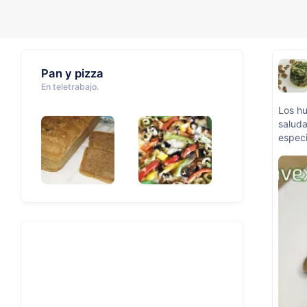
Pan y pizza
En teletrabajo.
Los h
saluda
espec