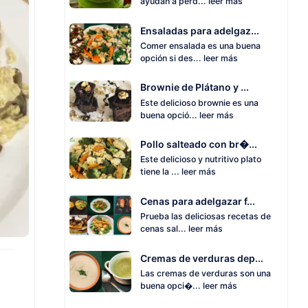
ayudan a perd...
leer más
Ensaladas para adelgaz...
Comer ensalada es una buena
opción si des...
leer más
Brownie de Plátano y ...
Este delicioso brownie es una
buena opció...
leer más
Pollo salteado con br�...
Este delicioso y nutritivo plato
tiene la ...
leer más
Cenas para adelgazar f...
Prueba las deliciosas recetas de
cenas sal...
leer más
Cremas de verduras dep...
Las cremas de verduras son una
buena opci�...
leer más