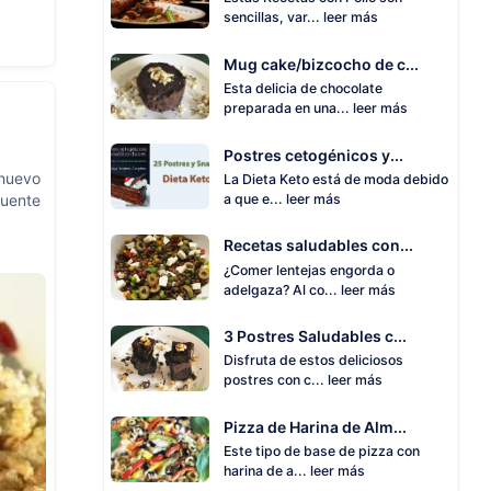
sencillas, var...
leer más
Mug cake/bizcocho de c...
Esta delicia de chocolate
preparada en una...
leer más
Postres cetogénicos y...
 huevo
La Dieta Keto está de moda debido
fuente
a que e...
leer más
Recetas saludables con...
¿Comer lentejas engorda o
adelgaza? Al co...
leer más
3 Postres Saludables c...
Disfruta de estos deliciosos
postres con c...
leer más
Pizza de Harina de Alm...
Este tipo de base de pizza con
harina de a...
leer más