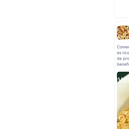
Comen
es ric
de pro
benefi