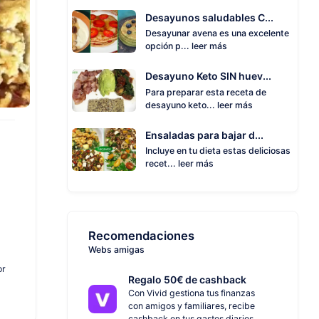
Desayunos saludables C...
Desayunar avena es una excelente
opción p...
leer más
Desayuno Keto SIN huev...
Para preparar esta receta de
desayuno keto...
leer más
Ensaladas para bajar d...
Incluye en tu dieta estas deliciosas
recet...
leer más
Recomendaciones
Webs amigas
or
Regalo 50€ de cashback
Con Vivid gestiona tus finanzas
con amigos y familiares, recibe
cashback en tus gastos diarios.