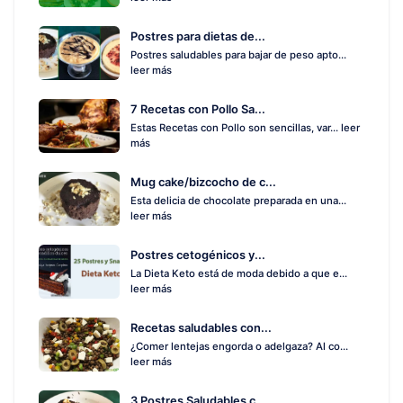
Postres para dietas de...
Postres saludables para bajar de peso apto...
leer más
7 Recetas con Pollo Sa...
Estas Recetas con Pollo son sencillas, var...
leer
más
Mug cake/bizcocho de c...
Esta delicia de chocolate preparada en una...
leer más
Postres cetogénicos y...
La Dieta Keto está de moda debido a que e...
leer más
Recetas saludables con...
¿Comer lentejas engorda o adelgaza? Al co...
leer más
3 Postres Saludables c...