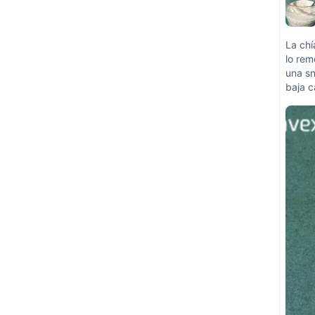
La chí
lo rem
una s
baja c