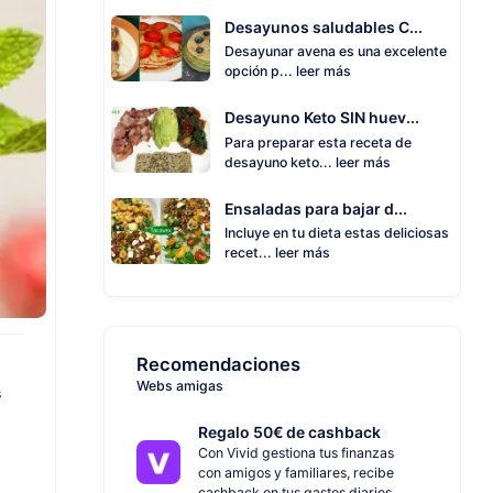
Desayunos saludables C...
Desayunar avena es una excelente
opción p...
leer más
Desayuno Keto SIN huev...
Para preparar esta receta de
desayuno keto...
leer más
Ensaladas para bajar d...
Incluye en tu dieta estas deliciosas
recet...
leer más
Recomendaciones
Webs amigas
s
Regalo 50€ de cashback
Con Vivid gestiona tus finanzas
con amigos y familiares, recibe
cashback en tus gastos diarios.