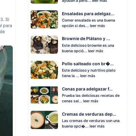
ayudan a perd...
leer más
Ensaladas para adelgaz...
3. Si
Comer ensalada es una buena
al para
opción si des...
leer más
 de
Brownie de Plátano y ...
Este delicioso brownie es una
buena opció...
leer más
Pollo salteado con br�...
Este delicioso y nutritivo plato
tiene la ...
leer más
Cenas para adelgazar f...
Prueba las deliciosas recetas de
cenas sal...
leer más
Cremas de verduras dep...
Las cremas de verduras son una
buena opci�...
leer más