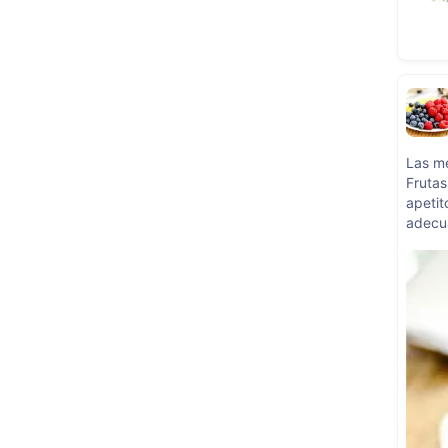
Las me
Frutas
apetit
adecua