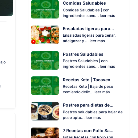
Comidas Saludables
Comidas Saludables | con
ingredientes sano...
leer más
Ensaladas ligeras para...
Ensaladas ligeras para cenar,
s
adelgazar y ...
leer más
Postres Saludables
Postres Saludables | con
bajo
ingredientes sano...
leer más
Recetas Keto | Tacavex
l
Recetas Keto | Baja de peso
comiendo delic...
leer más
Postres para dietas de...
Postres saludables para bajar de
peso apto...
leer más
7 Recetas con Pollo Sa...
Estas Recetas con Pollo son