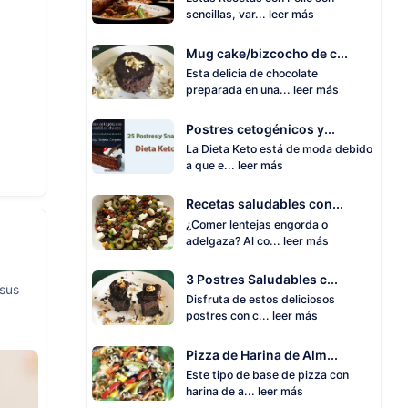
sencillas, var...
leer más
Mug cake/bizcocho de c...
Esta delicia de chocolate
preparada en una...
leer más
Postres cetogénicos y...
La Dieta Keto está de moda debido
a que e...
leer más
Recetas saludables con...
¿Comer lentejas engorda o
adelgaza? Al co...
leer más
3 Postres Saludables c...
 sus
Disfruta de estos deliciosos
postres con c...
leer más
Pizza de Harina de Alm...
Este tipo de base de pizza con
harina de a...
leer más