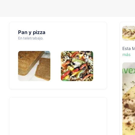
Pan y pizza
En teletrabajo.
Esta M
más