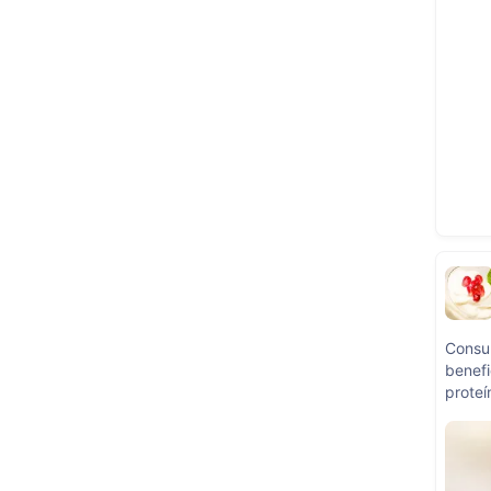
Consum
benefi
proteí