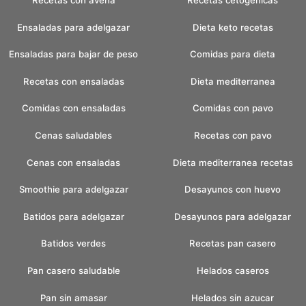
Recetas con avena
Recetas cetogenicas
Ensaladas para adelgazar
Dieta keto recetas
Ensaladas para bajar de peso
Comidas para dieta
Recetas con ensaladas
Dieta mediterranea
Comidas con ensaladas
Comidas con pavo
Cenas saludables
Recetas con pavo
Cenas con ensaladas
Dieta mediterranea recetas
Smoothie para adelgazar
Desayunos con huevo
Batidos para adelgazar
Desayunos para adelgazar
Batidos verdes
Recetas pan casero
Pan casero saludable
Helados caseros
Pan sin amasar
Helados sin azucar