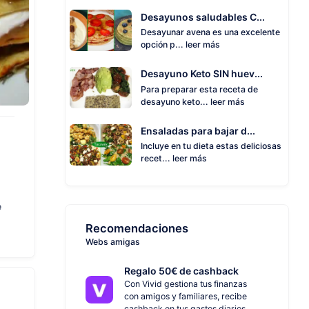
Desayunos saludables C...
Desayunar avena es una excelente
opción p...
leer más
Desayuno Keto SIN huev...
Para preparar esta receta de
desayuno keto...
leer más
Ensaladas para bajar d...
Incluye en tu dieta estas deliciosas
recet...
leer más
e
Recomendaciones
Webs amigas
Regalo 50€ de cashback
Con Vivid gestiona tus finanzas
con amigos y familiares, recibe
cashback en tus gastos diarios.