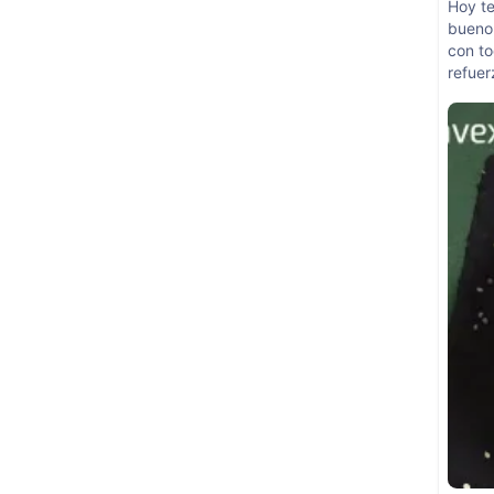
Hoy te
bueno 
con to
refuer