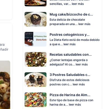
sencillas, var...
leer más
Mug cake/bizcocho de c...
Esta delicia de chocolate
preparada en una...
leer más
Postres cetogénicos y...
La Dieta Keto está de moda debido
ara
a que e...
leer más
añadir
Recetas saludables con...
¿Comer lentejas engorda o
adelgaza? Al co...
leer más
3 Postres Saludables c...
Disfruta de estos deliciosos
postres con c...
leer más
Pizza de Harina de Alm...
Este tipo de base de pizza con
harina de a...
leer más