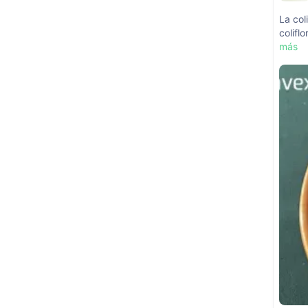
La col
colifl
más