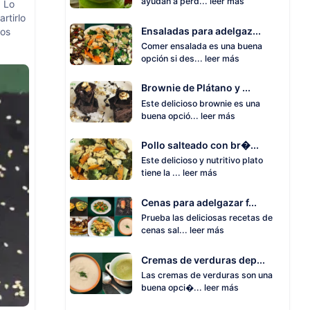
ayudan a perd...
leer más
. Lo
rtirlo
Ensaladas para adelgaz...
jos
Comer ensalada es una buena
opción si des...
leer más
Brownie de Plátano y ...
Este delicioso brownie es una
buena opció...
leer más
Pollo salteado con br�...
Este delicioso y nutritivo plato
tiene la ...
leer más
Cenas para adelgazar f...
Prueba las deliciosas recetas de
cenas sal...
leer más
Cremas de verduras dep...
Las cremas de verduras son una
buena opci�...
leer más