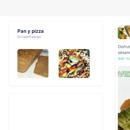
Pan y pizza
En teletrabajo.
Disfru
sésam
leer m