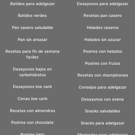
Batidos para adelgazar
Desayunos para adelgazar
Batidos verdes
Recetas pan casero
Pan casero saludable
Helados caseros
Pan sin amasar
Helados sin azucar
Recetas para fin de semana
Postres con helados
faciles
Postres con frutas
Desayunos bajos en
carbohidratos
Recetas con champinones
Desayunos low carb
Consejos para adelgazar
Cenas low carb
Desayunos con avena
Recetas con almendras
Snacks saludables
Postres con chocolate
Snacks para adelgazar
Postres keto
Meriendas para adelgazar