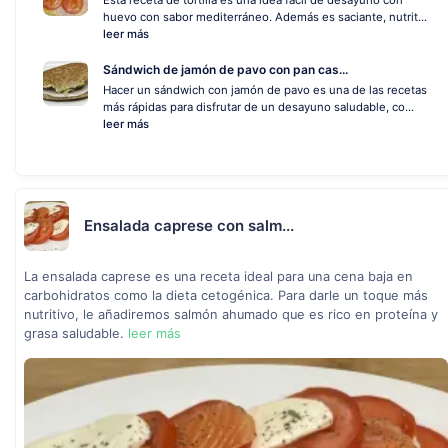
Esta receta de tortilla es una idea fácil de desayuno con
huevo con sabor mediterráneo. Además es saciante, nutrit...
leer más
Sándwich de jamón de pavo con pan cas...
Hacer un sándwich con jamón de pavo es una de las recetas
más rápidas para disfrutar de un desayuno saludable, co...
leer más
Ensalada caprese con salm...
La ensalada caprese es una receta ideal para una cena baja en
carbohidratos como la dieta cetogénica. Para darle un toque más
nutritivo, le añadiremos salmón ahumado que es rico en proteína y
grasa saludable.
leer más