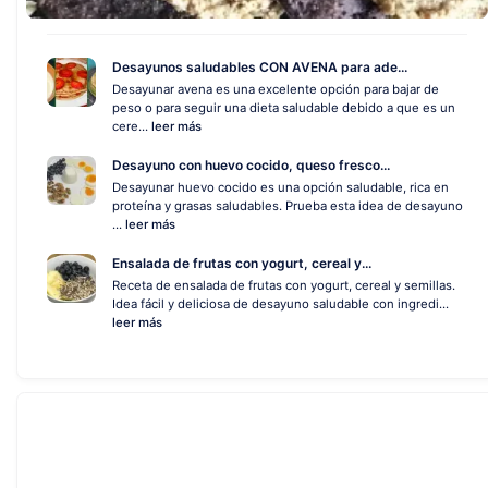
Desayunos saludables CON AVENA para ade...
Desayunar avena es una excelente opción para bajar de
peso o para seguir una dieta saludable debido a que es un
cere...
leer más
Desayuno con huevo cocido, queso fresco...
Desayunar huevo cocido es una opción saludable, rica en
proteína y grasas saludables. Prueba esta idea de desayuno
...
leer más
Ensalada de frutas con yogurt, cereal y...
Receta de ensalada de frutas con yogurt, cereal y semillas.
Idea fácil y deliciosa de desayuno saludable con ingredi...
leer más