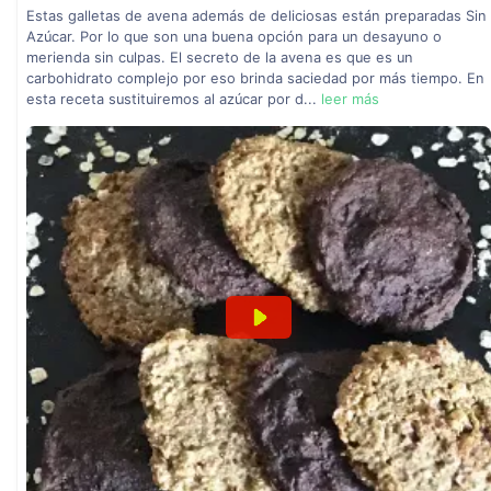
Estas galletas de avena además de deliciosas están preparadas Sin
Azúcar. Por lo que son una buena opción para un desayuno o
merienda sin culpas. El secreto de la avena es que es un
carbohidrato complejo por eso brinda saciedad por más tiempo. En
esta receta sustituiremos al azúcar por d...
leer más